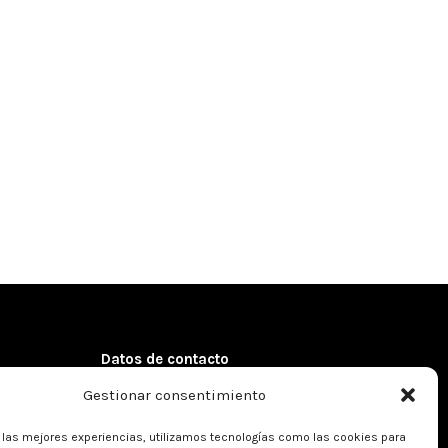
Datos de contacto
Gestionar consentimiento
Dirección:
Córcega 102, 5º 1ª
08029 – Barcelona (Spain)
r las mejores experiencias, utilizamos tecnologías como las cookies para