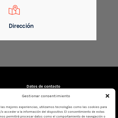
Dirección
Datos de contacto
Gestionar consentimiento
Dirección:
Córcega 102, 5º 1ª
08029 – Barcelona (Spain)
r las mejores experiencias, utilizamos tecnologías como las cookies para
Teléfono:
+34 934 301 427
/o acceder a la información del dispositivo. El consentimiento de estas
Email:
info@kreanta.org
 nos permitirá procesar datos como el comportamiento de navegación o