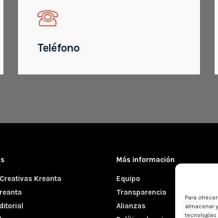
Teléfono
as
Más información
Creativas Kreanta
Equipo
reanta
Transparencia
Para ofrece
itorial
Alianzas
almacenar y
tecnologías