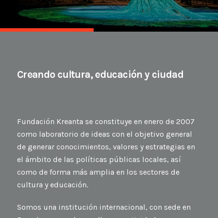
Creando cultura, educación y ciudad
Fundación Kreanta se constituye en enero de 2007
como laboratorio de ideas con el objetivo general
de generar conocimientos, valores y estrategias en
el ámbito de las políticas públicas locales, así
como de forma más amplia en los sectores de
cultura y educación.
Somos una institución internacional, con sede en