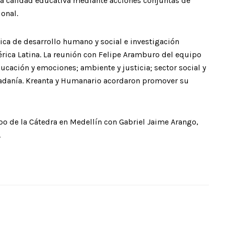
 la calidad educativa mediante acciones conjuntas de
ional.
ca de desarrollo humano y social e investigación
érica Latina. La reunión con Felipe Aramburo del equipo
ucación y emociones; ambiente y justicia; sector social y
udadanía. Kreanta y Humanario acordaron promover su
ipo de la Cátedra en Medellín con Gabriel Jaime Arango,
.