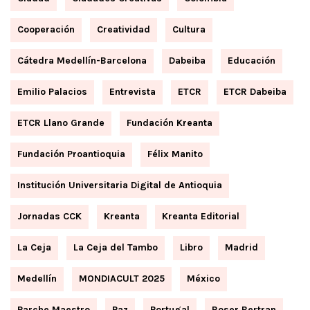
Cooperación
Creatividad
Cultura
Cátedra Medellín-Barcelona
Dabeiba
Educación
Emilio Palacios
Entrevista
ETCR
ETCR Dabeiba
ETCR Llano Grande
Fundación Kreanta
Fundación Proantioquia
Félix Manito
Institución Universitaria Digital de Antioquia
Jornadas CCK
Kreanta
Kreanta Editorial
La Ceja
La Ceja del Tambo
Libro
Madrid
Medellín
MONDIACULT 2025
México
Parche Maestro
Paz
Portugal
Roser Bertran