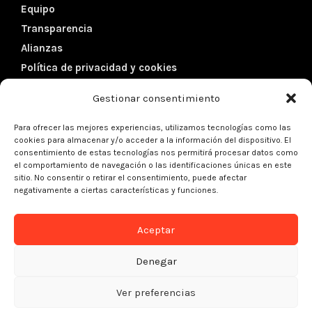
Equipo
Transparencia
Alianzas
Política de privacidad y cookies
Gestionar consentimiento
Datos de contacto
Para ofrecer las mejores experiencias, utilizamos tecnologías como las
cookies para almacenar y/o acceder a la información del dispositivo. El
Dirección:
Córcega 102, 5º 1ª
consentimiento de estas tecnologías nos permitirá procesar datos como
el comportamiento de navegación o las identificaciones únicas en este
08029 – Barcelona (Spain)
sitio. No consentir o retirar el consentimiento, puede afectar
negativamente a ciertas características y funciones.
Teléfono:
+34 934 301 427
Aceptar
Email:
info@kreanta.org
Denegar
Ver preferencias
2021 © Fundación Kreanta | Diseño: