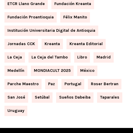
ETCR Llano Grande
Fundación Kreanta
Fundación Proantioquia
Félix Manito
Institución Universitaria Digital de Antioquia
Jornadas CCK
Kreanta
Kreanta Editorial
La Ceja
La Ceja del Tambo
Libro
Madrid
Medellín
MONDIACULT 2025
México
Parche Maestro
Paz
Portugal
Roser Bertran
San José
Setúbal
Sueños Dabeiba
Taparales
Uruguay