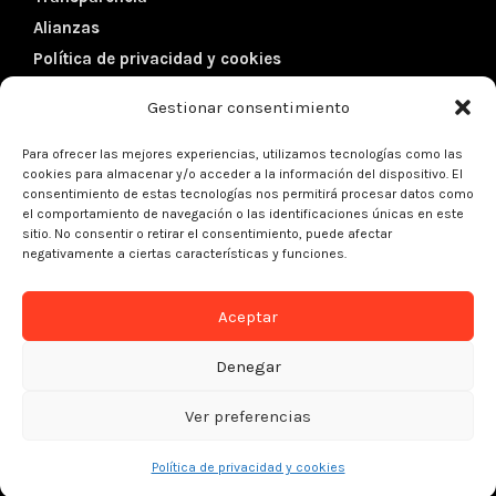
Alianzas
Política de privacidad y cookies
Gestionar consentimiento
Datos de contacto
Para ofrecer las mejores experiencias, utilizamos tecnologías como las
cookies para almacenar y/o acceder a la información del dispositivo. El
Dirección:
Córcega 102, 5º 1ª
consentimiento de estas tecnologías nos permitirá procesar datos como
el comportamiento de navegación o las identificaciones únicas en este
08029 – Barcelona (Spain)
sitio. No consentir o retirar el consentimiento, puede afectar
negativamente a ciertas características y funciones.
Teléfono:
+34 934 301 427
Aceptar
Email:
info@kreanta.org
Denegar
Ver preferencias
2021 © Fundación Kreanta | Diseño:
josedvalero.com
Política de privacidad y cookies