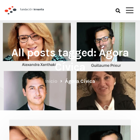
All posts tagged: Ágora
Cívica
Inicio
Ágora Cívica