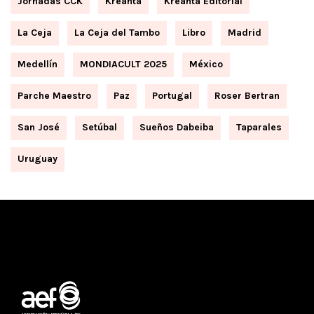
Jornadas CCK
Kreanta
Kreanta Editorial
La Ceja
La Ceja del Tambo
Libro
Madrid
Medellín
MONDIACULT 2025
México
Parche Maestro
Paz
Portugal
Roser Bertran
San José
Setúbal
Sueños Dabeiba
Taparales
Uruguay