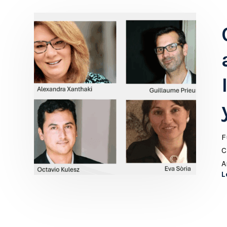
F
C
A
L