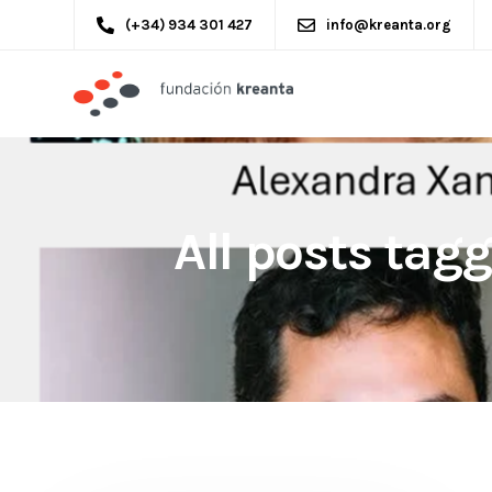
(+34) 934 301 427
info@kreanta.org
All posts tag