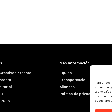
as
Más información
Creativas Kreanta
Equipo
reanta
Transparencia
Para ofrece
itorial
Alianzas
almacenar y
tecnologías
du
Política de privacidad y cook
las identifi
s 2023
puede afecta