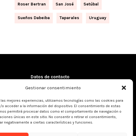
Roser Bertran
San José
Setúbal
Sueños Dabeiba
Taparales
Uruguay
Datos de contacto
Gestionar consentimiento
Dirección:
Córcega 102, 5º 1ª
08029 – Barcelona (Spain)
r las mejores experiencias, utilizamos tecnologías como las cookies para
Teléfono:
+34 934 301 427
/o acceder a la información del dispositivo. El consentimiento de estas
Email:
info@kreanta.org
 nos permitirá procesar datos como el comportamiento de navegación o
ies
caciones únicas en este sitio. No consentir o retirar el consentimiento,
r negativamente a ciertas características y funciones.