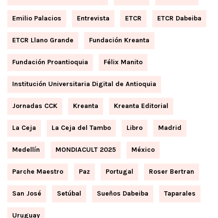
Emilio Palacios
Entrevista
ETCR
ETCR Dabeiba
ETCR Llano Grande
Fundación Kreanta
Fundación Proantioquia
Félix Manito
Institución Universitaria Digital de Antioquia
Jornadas CCK
Kreanta
Kreanta Editorial
La Ceja
La Ceja del Tambo
Libro
Madrid
Medellín
MONDIACULT 2025
México
Parche Maestro
Paz
Portugal
Roser Bertran
San José
Setúbal
Sueños Dabeiba
Taparales
Uruguay