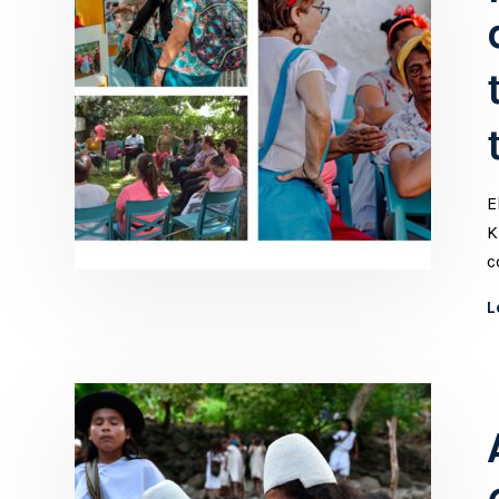
E
K
c
L