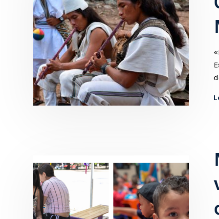
«
E
d
L