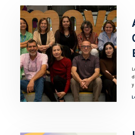
L
d
y
L