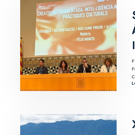
F
F
C
L