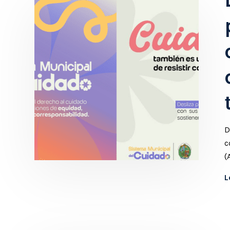
D
c
(
L