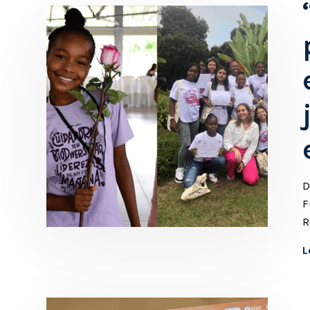
D
F
R
L