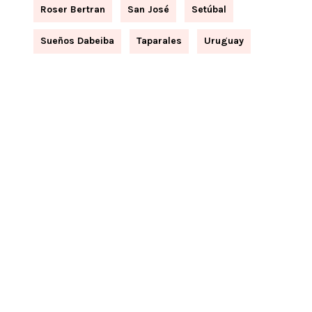
Roser Bertran
San José
Setúbal
Sueños Dabeiba
Taparales
Uruguay