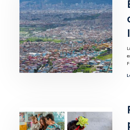
L
e
F
L