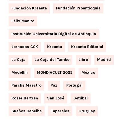
Fundación Kreanta
Fundación Proantioquia
Félix Manito
Institución Universitaria Digital de Antioquia
Jornadas CCK
Kreanta
Kreanta Editorial
La Ceja
La Ceja del Tambo
Libro
Madrid
Medellín
MONDIACULT 2025
México
Parche Maestro
Paz
Portugal
Roser Bertran
San José
Setúbal
Sueños Dabeiba
Taparales
Uruguay