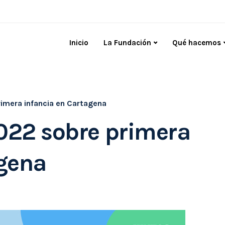
Inicio
La Fundación
Qué hacemos
imera infancia en Cartagena
022 sobre primera
agena