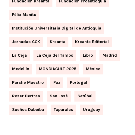
Fundación Kreanta
Fundación Proantioquia
Félix Manito
Institución Universitaria Digital de Antioquia
Jornadas CCK
Kreanta
Kreanta Editorial
La Ceja
La Ceja del Tambo
Libro
Madrid
Medellín
MONDIACULT 2025
México
Parche Maestro
Paz
Portugal
Roser Bertran
San José
Setúbal
Sueños Dabeiba
Taparales
Uruguay