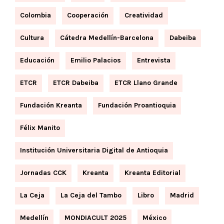
Colombia
Cooperación
Creatividad
Cultura
Cátedra Medellín-Barcelona
Dabeiba
Educación
Emilio Palacios
Entrevista
ETCR
ETCR Dabeiba
ETCR Llano Grande
Fundación Kreanta
Fundación Proantioquia
Félix Manito
Institución Universitaria Digital de Antioquia
Jornadas CCK
Kreanta
Kreanta Editorial
La Ceja
La Ceja del Tambo
Libro
Madrid
Medellín
MONDIACULT 2025
México