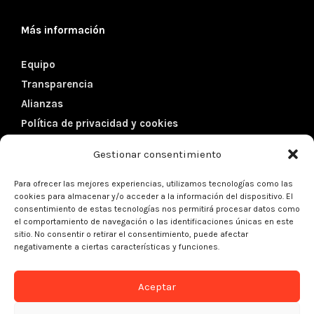
Más información
Equipo
Transparencia
Alianzas
Política de privacidad y cookies
Gestionar consentimiento
Datos de contacto
Para ofrecer las mejores experiencias, utilizamos tecnologías como las
cookies para almacenar y/o acceder a la información del dispositivo. El
Dirección:
Córcega 102, 5º 1ª
consentimiento de estas tecnologías nos permitirá procesar datos como
el comportamiento de navegación o las identificaciones únicas en este
08029 – Barcelona (Spain)
sitio. No consentir o retirar el consentimiento, puede afectar
negativamente a ciertas características y funciones.
Teléfono:
+34 934 301 427
Aceptar
Email:
info@kreanta.org